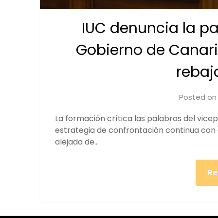
IUC denuncia la par
Gobierno de Canaria
rebaj
Posted o
La formación crítica las palabras del vicepre
estrategia de confrontación continua con e
alejada de…
Re