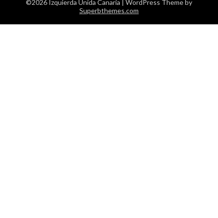
©2026 Izquierda Unida Canaria
| WordPress Theme by
Superbthemes.com