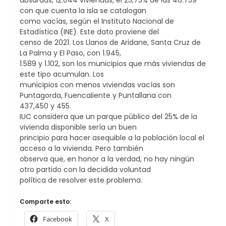
absurdas, 12.044 viviendas, el 25,75% de las 46.759
con que cuenta la isla se catalogan
como vacías, según el Instituto Nacional de
Estadística (INE). Este dato proviene del
censo de 2021. Los Llanos de Aridane, Santa Cruz de
La Palma y El Paso, con 1.945,
1.589 y 1.102, son los municipios que más viviendas de
este tipo acumulan. Los
municipios con menos viviendas vacías son
Puntagorda, Fuencaliente y Puntallana con
437,450 y 455.
IUC considera que un parque público del 25% de la
vivienda disponible sería un buen
principio para hacer asequible a la población local el
acceso a la vivienda. Pero también
observa que, en honor a la verdad, no hay ningún
otro partido con la decidida voluntad
política de resolver este problema.
Comparte esto:
Facebook
X